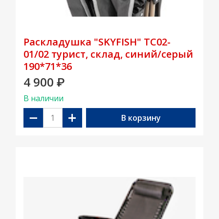
Раскладушка "SKYFISH" TC02-
01/02 турист, склад, синий/серый
190*71*36
4 900
₽
В наличии
−
+
В корзину