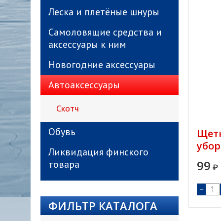
Леска и плетёные шнуры
Самоловящие средства и
аксессуары к ним
Новогодние аксессуары
Автоаксессуары
Скотч
Обувь
Щетк
убор
Ликвидация финского
99
товара
₽
−
ФИЛЬТР КАТАЛОГА