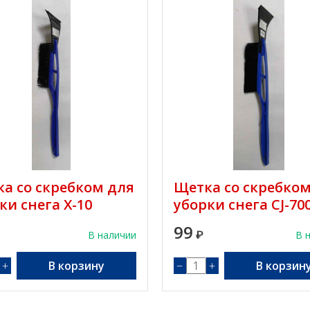
а со скребком для
Щетка со скребком
ки снега X-10
уборки снега CJ-70
99
В наличии
₽
В 
+
В корзину
−
+
В корзин