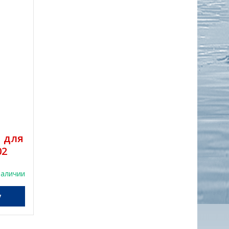
 для
02
наличии
у