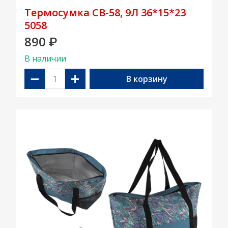
Термосумка CB-58, 9Л 36*15*23
5058
890
₽
В наличии
−
+
В корзину