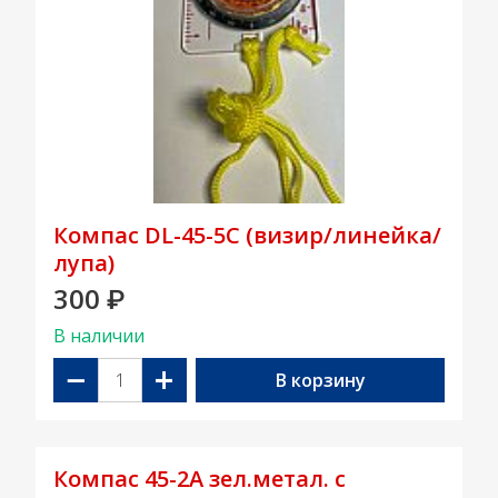
Компас DL-45-5C (визир/линейка/
лупа)
300
₽
В наличии
−
+
В корзину
Компас 45-2А зел.метал. с