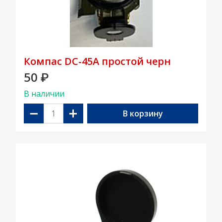
Компас DC-45A простой черн
50
₽
В наличии
−
+
В корзину