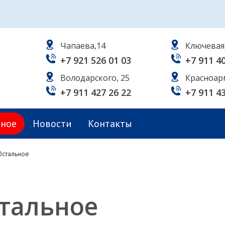
Чапаева,14
Ключевая
+7 921 526 01 03
+7 911 4
Володарского, 25
Красноар
+7 911 427 26 22
+7 911 4
ьное
Новости
Контакты
Остальное
тальное