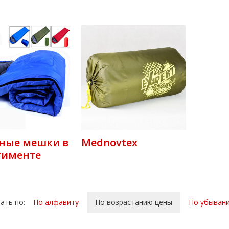
ные мешки в
Mednovtex
тименте
ать по:
По алфавиту
По возрастанию цены
По убыван