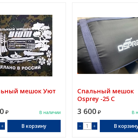
льный мешок Уют
Спальный мешок
Osprey -25 C
00
3 600
₽
В наличии
₽
В 
+
В корзину
−
+
В корзин