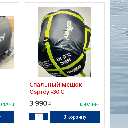
Спальный мешок
Osprey -30 С
3 990
наличии
₽
В наличии
у
−
+
В корзину