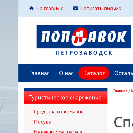
На главную
Написать письмо
ПЕТРОЗАВОДСК
Главная
О нас
Каталог
Остал
Главная
/
Туристическое снаряжение
Средства от комаров
Сп
Посуда
Надувные матрасы и