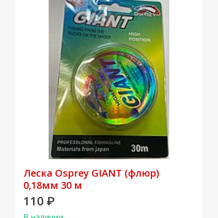
Леска Osprey GIANT (флюр)
0,18мм 30 м
110
₽
В наличии