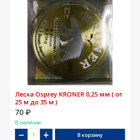
Леска Osprey KRONER 0,25 мм ( от
25 м до 35 м )
70
₽
В наличии
−
+
В корзину