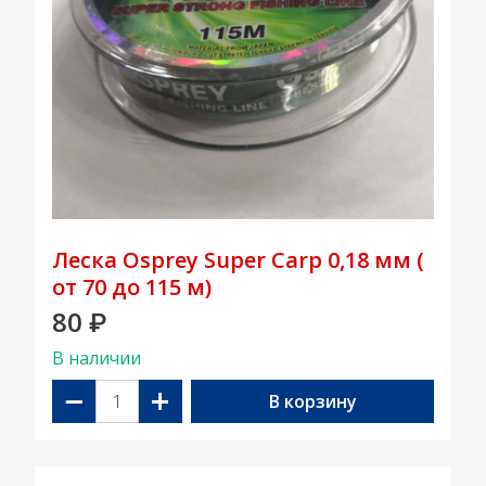
Леска Osprey Super Carp 0,18 мм (
от 70 до 115 м)
80
₽
В наличии
−
+
В корзину