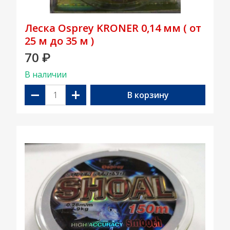
Леска Osprey KRONER 0,14 мм ( от
25 м до 35 м )
70
₽
В наличии
−
+
В корзину