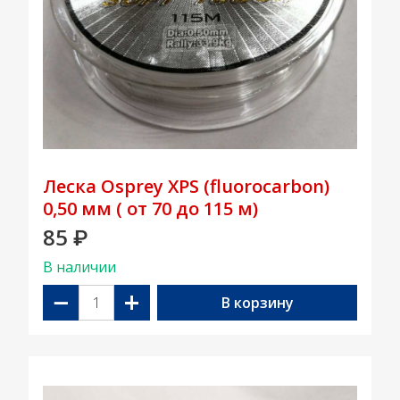
Леска Osprey XPS (fluorocarbon)
0,50 мм ( от 70 до 115 м)
85
₽
В наличии
−
+
В корзину