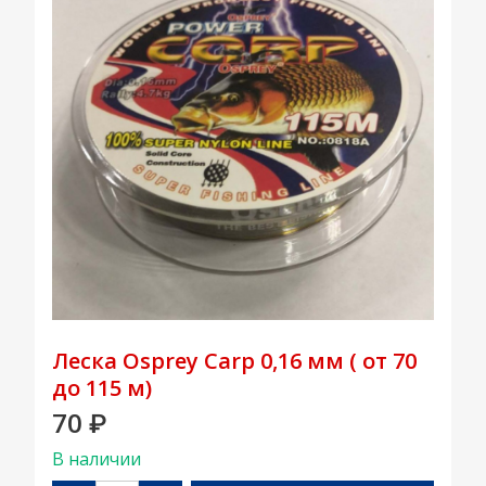
Леска Osprey Carp 0,16 мм ( от 70
до 115 м)
70
₽
В наличии