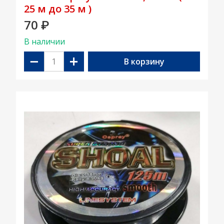
25 м до 35 м )
70
₽
В наличии
−
+
В корзину