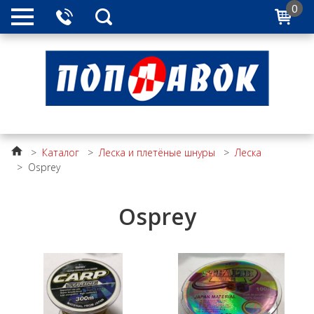
0
>
Каталог
>
Леска и плетёные шнуры
>
Леска
>
Osprey
Osprey