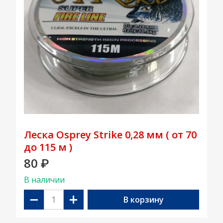
Леска Osprey Strike 0,28 мм ( от 70
до 115 м )
80
₽
В наличии
−
+
В корзину