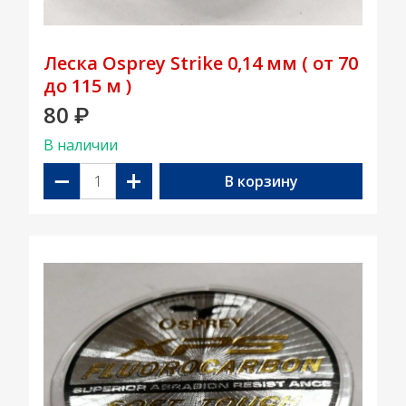
Леска Osprey Strike 0,14 мм ( от 70
до 115 м )
80
₽
В наличии
−
+
В корзину