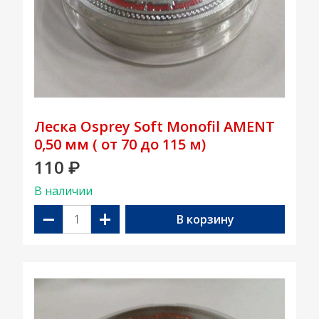
Леска Osprey Soft Monofil AMENT
0,50 мм ( от 70 до 115 м)
110
₽
В наличии
−
+
В корзину