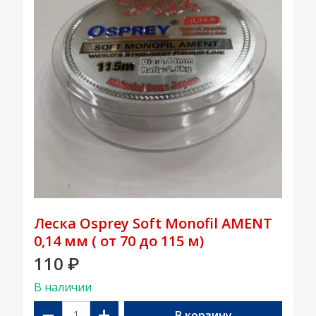
Леска Osprey Soft Monofil AMENT
0,14 мм ( от 70 до 115 м)
110
₽
В наличии
−
+
В корзину