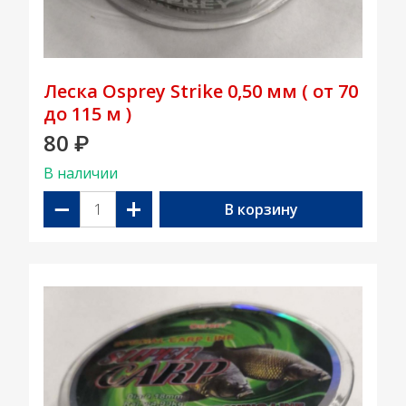
Леска Osprey Strike 0,50 мм ( от 70
до 115 м )
80
₽
В наличии
−
+
В корзину