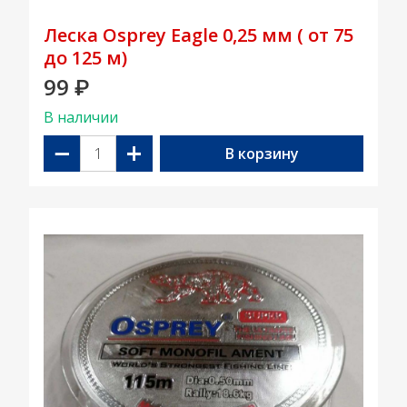
Леска Osprey Eagle 0,25 мм ( от 75
до 125 м)
99
₽
В наличии
−
+
В корзину