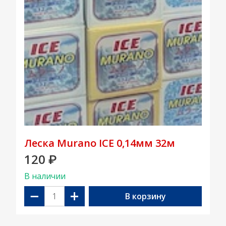
Леска Murano ICE 0,14мм 32м
120
₽
В наличии
−
+
В корзину