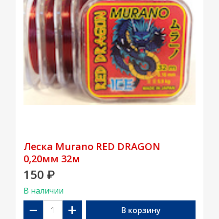
Леска Murano RED DRAGON
0,20мм 32м
150
₽
В наличии
−
+
В корзину