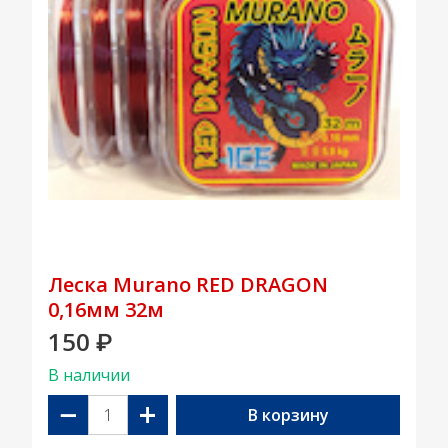
Леска Murano RED DRAGON
0,16мм 32м
150
₽
В наличии
−
+
В корзину