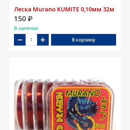
Леска Murano KUMITE 0,10мм 32м
150
₽
В наличии
−
+
В корзину