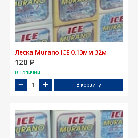
Леска Murano ICE 0,13мм 32м
120
₽
В наличии
−
+
В корзину