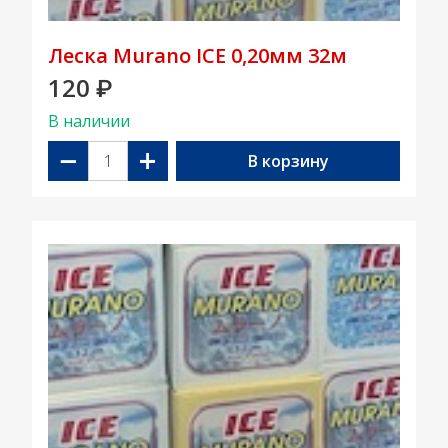
Леска Murano ICE 0,20мм 32м
120
₽
В наличии
−
+
В корзину