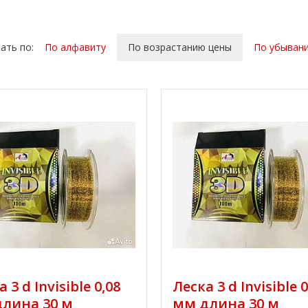
ать по:
По алфавиту
По возрастанию цены
По убыван
 3 d Invisible 0,08
Леска 3 d Invisible 0
лина 30 м
мм длина 30 м