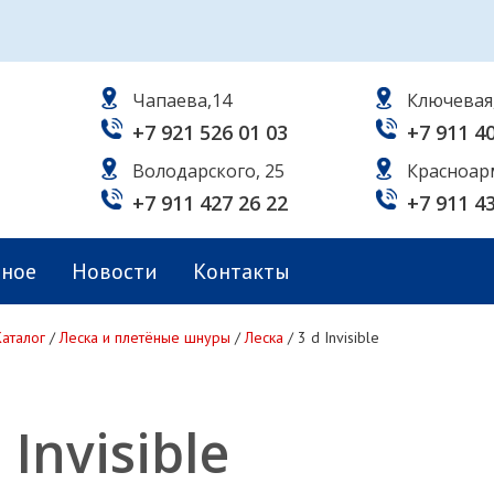
Чапаева,14
Ключевая
+7 921 526 01 03
+7 911 4
Володарского, 25
Красноар
+7 911 427 26 22
+7 911 4
ьное
Новости
Контакты
Каталог
/
Леска и плетёные шнуры
/
Леска
/
3 d Invisible
 Invisible