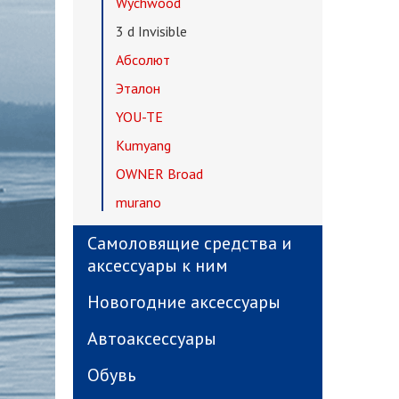
Wychwood
3 d Invisible
Абсолют
Эталон
YOU-TE
Kumyang
OWNER Broad
murano
Самоловящие средства и
аксессуары к ним
Новогодние аксессуары
Автоаксессуары
Обувь