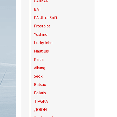
CAIMAN
BAT
PA Ultra Soft
Frostbite
Yoshino
Lucky John
Nautilus
Kaida
Aikang
Seox
Balsax
Polaris
TIAGRA
ДОЮЙ