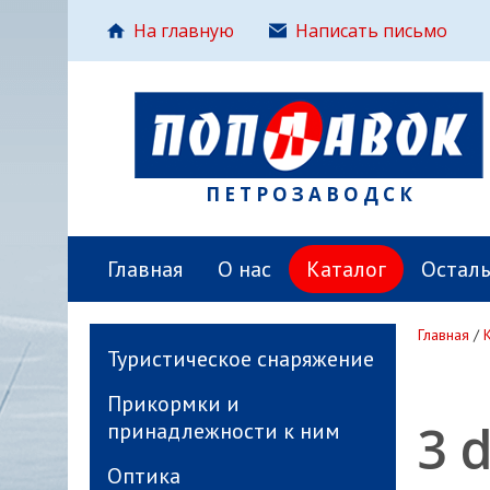
На главную
Написать письмо
ПЕТРОЗАВОДСК
Главная
О нас
Каталог
Остал
Главная
/
Туристическое снаряжение
Прикормки и
3 d
принадлежности к ним
Оптика