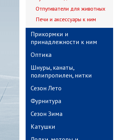
Отпугиватели для животных
Печи и аксессуары к ним
Прикормки и
принадлежности к ним
Оптика
Шнуры, канаты,
полипропилен, нитки
Сезон Лето
Фурнитура
Сезон Зима
Катушки
Лодки, моторы и