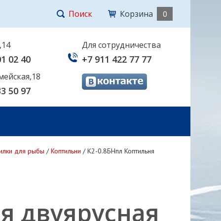
Поиск
Корзина
0
,14
Для сотрудничества
01 02 40
+7 911 422 77 77
мейская,18
33 50 97
шилки для рыбы
/
Коптильни
/
К2-0.8БНпл Коптильня
я двуярусная