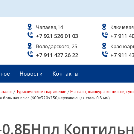
Чапаева,14
Ключевая
+7 921 526 01 03
+7 911 4
Володарского, 25
Красноар
+7 911 427 26 22
+7 911 4
ьное
Новости
Контакты
Каталог
/
Туристическое снаряжение
/
Мангалы, шампура, коптильни, су
я большая плюс (600х320х250,нержавеющая сталь 0,8 мм)
-0.8БНпл Коптильн