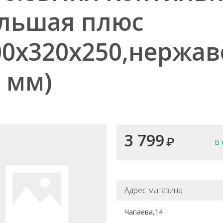
льшая плюс
00х320х250,нержа
8 мм)
3 799
₽
В 
Адрес магазина
Чапаева,14