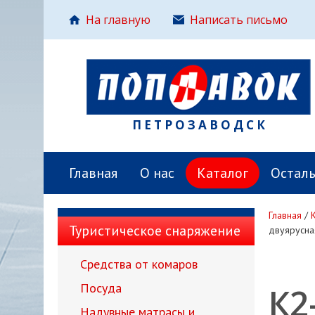
На главную
Написать письмо
ПЕТРОЗАВОДСК
Главная
О нас
Каталог
Остал
Главная
/
Туристическое снаряжение
двуярусна
Средства от комаров
Посуда
К2
Надувные матрасы и