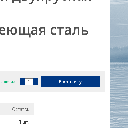
веющая сталь
−
+
В корзину
наличии
Остаток
1
шт.