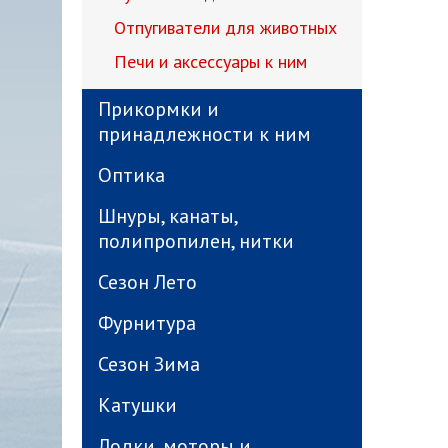
Отпугиватели для животных
Печи и аксессуары к ним
Прикормки и
принадлежности к ним
Оптика
Шнуры, канаты,
полипропилен, нитки
Сезон Лето
Фурнитура
Сезон Зима
Катушки
Лодки, моторы и