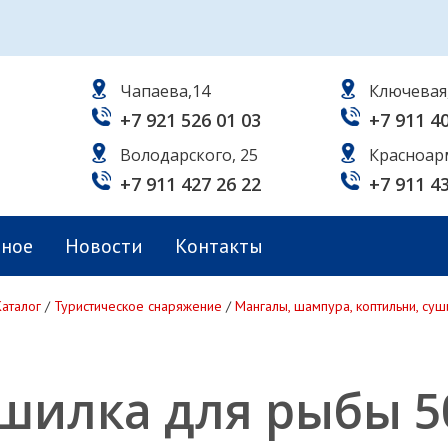
Чапаева,14
Ключевая
+7 921 526 01 03
+7 911 4
Володарского, 25
Красноар
+7 911 427 26 22
+7 911 4
ьное
Новости
Контакты
Каталог
/
Туристическое снаряжение
/
Мангалы, шампура, коптильни, су
шилка для рыбы 5