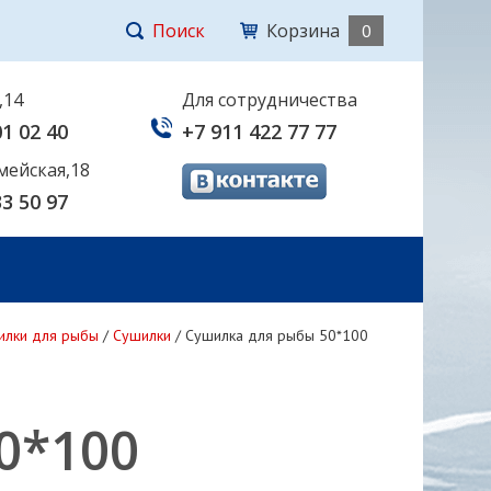
Поиск
Корзина
0
,14
Для сотрудничества
01 02 40
+7 911 422 77 77
мейская,18
33 50 97
шилки для рыбы
/
Сушилки
/
Сушилка для рыбы 50*100
0*100