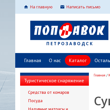
На главную
Написать письмо
ПЕТРОЗАВОДСК
Главная
О нас
Каталог
Остал
Главная
/
Туристическое снаряжение
Средства от комаров
Су
Посуда
Надувные матрасы и