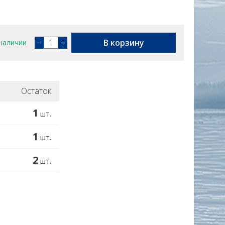
−
+
В корзину
наличии
Остаток
1
шт.
1
шт.
2
шт.