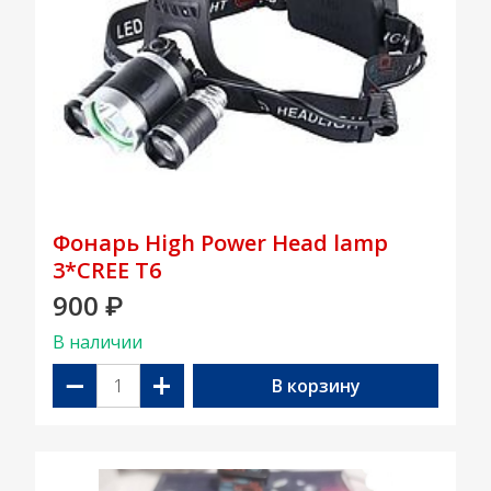
Фонарь High Power Head lamp
3*CREE T6
900
₽
В наличии
−
+
В корзину