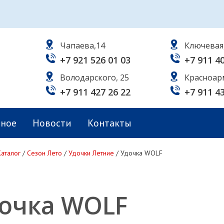
Чапаева,14
Ключевая
+7 921 526 01 03
+7 911 4
Володарского, 25
Красноар
+7 911 427 26 22
+7 911 4
ьное
Новости
Контакты
Каталог
/
Сезон Лето
/
Удочки Летние
/
Удочка WOLF
очка WOLF