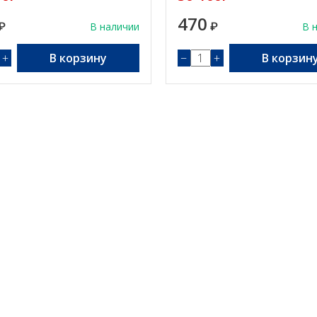
470
₽
В наличии
₽
В 
+
В корзину
−
+
В корзин