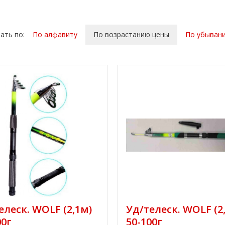
ать по:
По алфавиту
По возрастанию цены
По убыван
елеск. WOLF (2,1м)
Уд/телеск. WOLF (2
00г
50-100г