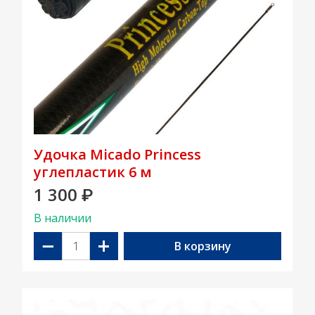
Удочка Micado Princess
углепластик 6 м
1 300
₽
В наличии
−
+
В корзину