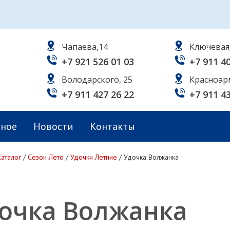
Чапаева,14
Ключевая
+7 921 526 01 03
+7 911 4
Володарского, 25
Красноар
+7 911 427 26 22
+7 911 4
ьное
Новости
Контакты
Каталог
/
Сезон Лето
/
Удочки Летние
/
Удочка Волжанка
очка Волжанка