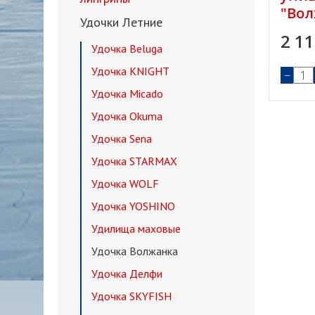
"Во
Удочки Летние
2.7м
2 1
секц
Удочка Beluga
Удочка KNIGHT
−
Удочка Micado
Удочка Okuma
Удочка Sena
Удочка STARMAX
Удочка WOLF
Удочка YOSHINO
Удилища маховые
Удочка Волжанка
Удочка Делфи
Удочка SKYFISH