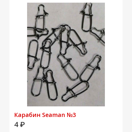
Карабин Seaman №3
4
₽