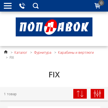
0
>
Каталог
>
Фурнитура
>
Карабины и вертлюги
>
FIX
FIX
1 товар