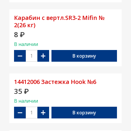
Карабин c вертл.SR3-2 Mifin №
2(26 кг)
8
₽
В наличии
−
+
В корзину
14412006 Застежка Hook №6
35
₽
В наличии
−
+
В корзину