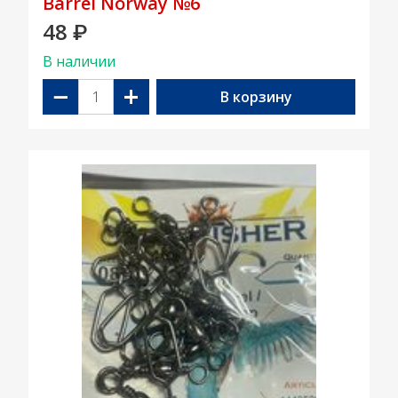
Barrel Norway №6
48
₽
В наличии
−
+
В корзину