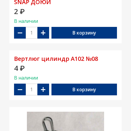
SNAP ДОЮЙ
2
₽
В наличии
−
+
В корзину
Вертлюг цилиндр А102 №08
4
₽
В наличии
−
+
В корзину