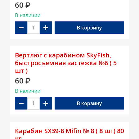
60
₽
В наличии
−
+
В корзину
Вертлюг с карабином SkyFish,
быстросъемная застежка №6 ( 5
шт )
60
₽
В наличии
−
+
В корзину
Карабин SX39-8 Mifin № 8 ( 8 шт) 80
кг