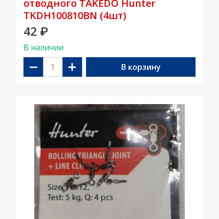
отводного TAKEDO Hunter
TKDH100810BN (4шт)
42
₽
В наличии
−
+
В корзину