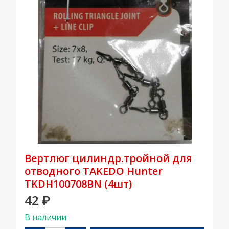
Вертлюг цилиндр.тройной для
отводного TAKEDO Hunter
TKDH100708BN (4шт)
42
₽
В наличии