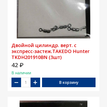
Двойной цилиндр. верт. с
экспресс-застеж.TAKEDO Hunter
TKDH201910BN (3шт)
42
₽
В наличии
−
+
В корзину