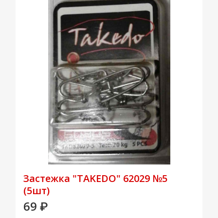
Застежка "TAKEDO" 62029 №5
(5шт)
69
₽