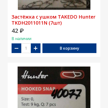
Застёжка с ушком TAKEDO Hunter
TKDH2011011N (7шт)
42
₽
В наличии
−
+
В корзину