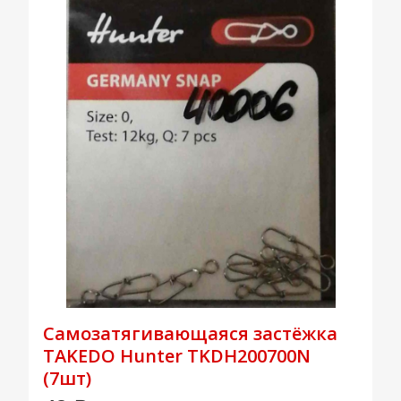
Самозатягивающаяся застёжка
TAKEDO Hunter TKDH200700N
(7шт)