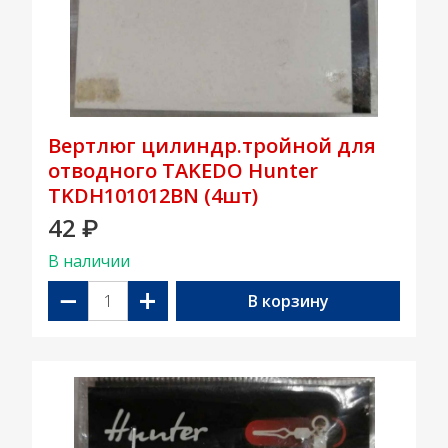
Вертлюг цилиндр.тройной для
отводного TAKEDO Hunter
TKDH101012BN (4шт)
42
₽
В наличии
−
+
В корзину