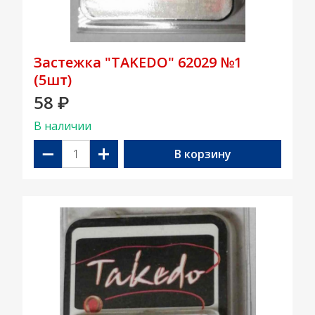
Застежка "TAKEDO" 62029 №1
(5шт)
58
₽
В наличии
−
+
В корзину