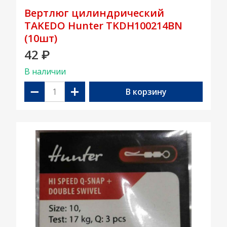
Вертлюг цилиндрический
TAKEDO Hunter TKDH100214BN
(10шт)
42
₽
В наличии
−
+
В корзину