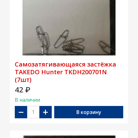
Самозатягивающаяся застёжка
TAKEDO Hunter TKDH200701N
(7шт)
42
₽
В наличии
−
+
В корзину