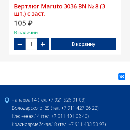
Вертлюг Maruto 3036 BN № 8 (3
шт.) с заст.
105
₽
В наличии
−
+
В корзину
Чапаева,14 (тел. +7 921 526 01 03)
Володарского, 25 (тел. +7 911 427 26 22)
Ключевая,14 (тел. +7 911 401 02 40)
Красноармейская,18 (тел. +7 911 433 50 97)