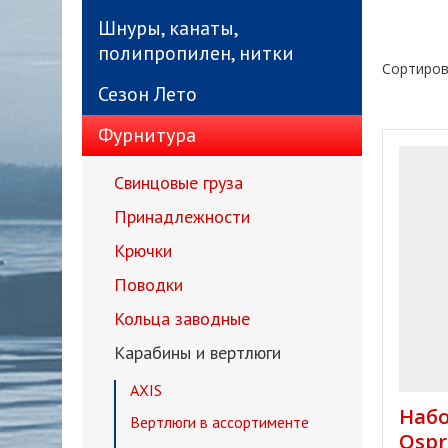
Шнуры, канаты,
полипропилен, нитки
Сортиров
Сезон Лето
Фурнитура
Свинцовые груза
Принадлежности
Крючки
Поводки
Кольца заводные
Карабины и вертлюги
AXIS
Набо
Вертлюги в ассортименте
Ospr