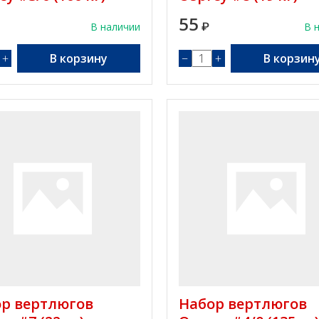
55
В наличии
₽
В 
+
В корзину
−
+
В корзин
р вертлюгов
Набор вертлюгов