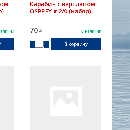
гом
Карабин с вертлюгом
р)
OSPREY # 2/0 (набор)
70
наличии
₽
В наличии
у
−
+
В корзину