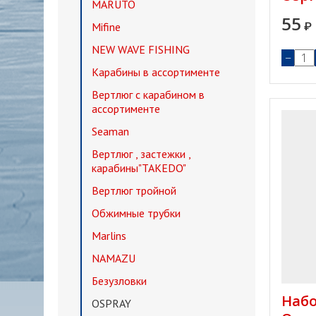
MARUTO
55
Mifine
₽
NEW WAVE FISHING
−
Карабины в ассортименте
Вертлюг с карабином в
ассортименте
Seaman
Вертлюг , застежки ,
карабины"TAKEDO"
Вертлюг тройной
Обжимные трубки
Marlins
NAMAZU
Безузловки
Набо
OSPRAY