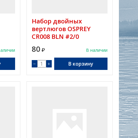
Набор двойных
вертлюгов OSPREY
CR008 BLN #2/0
80
наличии
₽
В наличии
у
−
+
В корзину