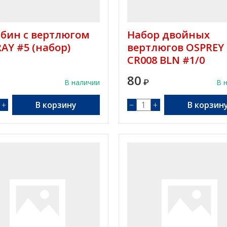
бин с вертлюгом
Набор двойных
AY #5 (набор)
вертлюгов OSPREY
CR008 BLN #1/0
80
В наличии
₽
В 
+
В корзину
−
+
В корзин