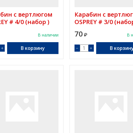
бин с вертлюгом
Карабин с вертлю
EY # 4/0 (набор )
OSPREY # 3/0 (набор
70
В наличии
₽
В 
+
В корзину
−
+
В корзин