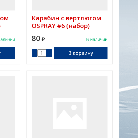
гом
Карабин с вертлюгом
)
OSPRAY #6 (набор)
80
наличии
₽
В наличии
у
−
+
В корзину