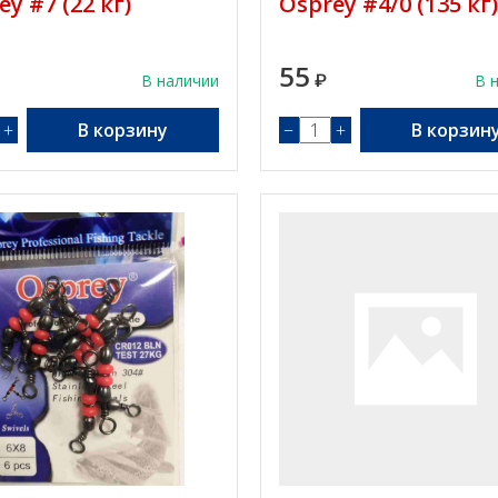
ey #7 (22 кг)
Osprey #4/0 (135 кг)
55
В наличии
₽
В 
+
В корзину
−
+
В корзин