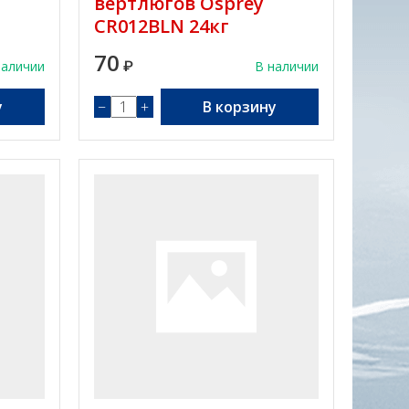
вертлюгов Osprey
CR012BLN 24кг
70
наличии
₽
В наличии
у
−
+
В корзину