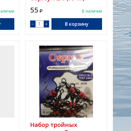
55
наличии
₽
В наличии
у
−
+
В корзину
Набор тройных