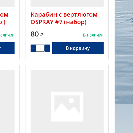
гом
Карабин с вертлюгом
 )
OSPRAY #7 (набор)
80
наличии
₽
В наличии
у
−
+
В корзину