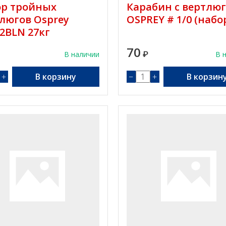
ор тройных
Карабин с вертлю
люгов Osprey
OSPREY # 1/0 (набо
2BLN 27кг
70
В наличии
₽
В 
+
В корзину
−
+
В корзин