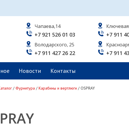
Чапаева,14
Ключевая
+7 921 526 01 03
+7 911 4
Володарского, 25
Красноар
+7 911 427 26 22
+7 911 4
ьное
Новости
Контакты
Каталог
/
Фурнитура
/
Карабины и вертлюги
/
OSPRAY
PRAY