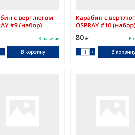
бин с вертлюгом
Карабин с вертлю
AY #9 (набор)
OSPRAY #10 (набор
80
В наличии
₽
В 
+
В корзину
−
+
В корзин