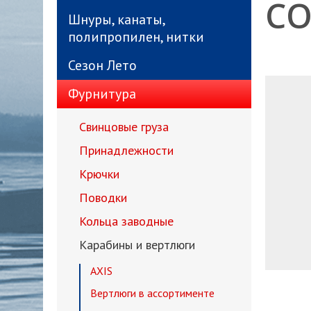
CO
Шнуры, канаты,
полипропилен, нитки
Сезон Лето
Фурнитура
Свинцовые груза
Принадлежности
Крючки
Поводки
Кольца заводные
Карабины и вертлюги
AXIS
Вертлюги в ассортименте