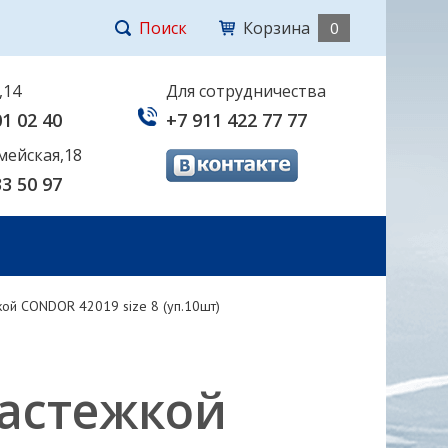
Поиск
Корзина
0
,14
Для сотрудничества
01 02 40
+7 911 422 77 77
мейская,18
33 50 97
кой CONDOR 42019 size 8 (уп.10шт)
застежкой