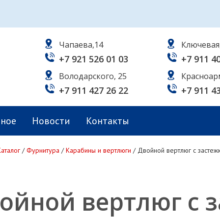
Чапаева,14
Ключевая
+7 921 526 01 03
+7 911 4
Володарского, 25
Красноар
+7 911 427 26 22
+7 911 4
ьное
Новости
Контакты
Каталог
/
Фурнитура
/
Карабины и вертлюги
/
Двойной вертлюг с застеж
ойной вертлюг с 