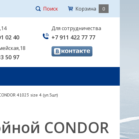
Поиск
Корзина
0
,14
Для сотрудничества
01 02 40
+7 911 422 77 77
мейская,18
33 50 97
CONDOR 41023 size 4 (уп.5шт)
ройной CONDOR