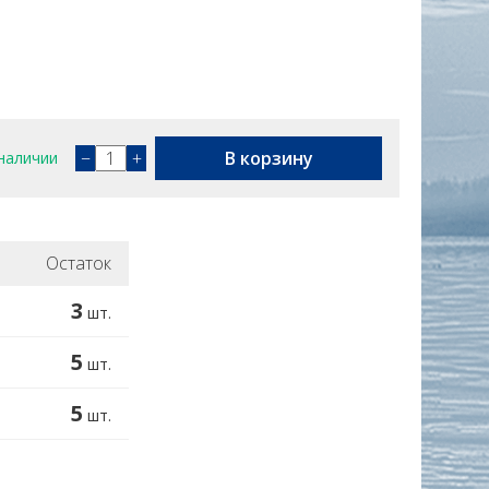
−
+
В корзину
наличии
Остаток
3
шт.
5
шт.
5
шт.