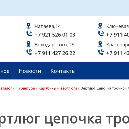
Чапаева,14
Ключевая
+7 921 526 01 03
+7 911 4
Володарского, 25
Красноар
+7 911 427 26 22
+7 911 4
ьное
Новости
Контакты
Каталог
/
Фурнитура
/
Карабины и вертлюги
/
Вертлюг цепочка тройной 
ртлюг цепочка т