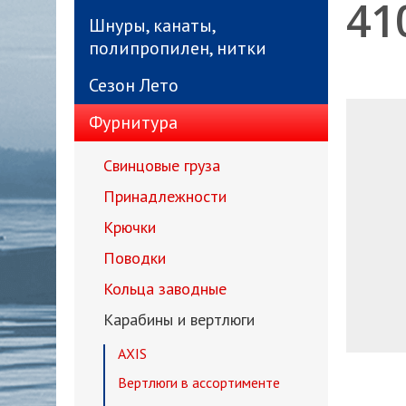
41
Шнуры, канаты,
полипропилен, нитки
Сезон Лето
Фурнитура
Свинцовые груза
Принадлежности
Крючки
Поводки
Кольца заводные
Карабины и вертлюги
AXIS
Вертлюги в ассортименте