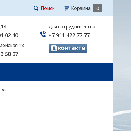
Поиск
Корзина
0
,14
Для сотрудничества
01 02 40
+7 911 422 77 77
мейская,18
33 50 97
ерж