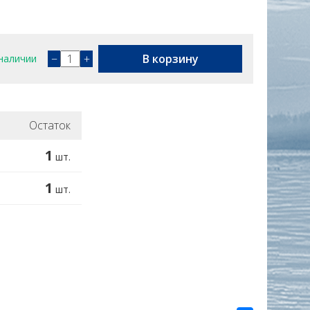
−
+
В корзину
наличии
Остаток
1
шт.
1
шт.