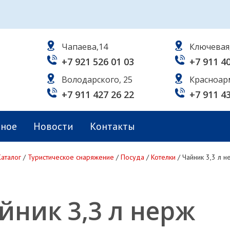
Чапаева,14
Ключевая
+7 921 526 01 03
+7 911 4
Володарского, 25
Красноар
+7 911 427 26 22
+7 911 4
ьное
Новости
Контакты
Каталог
/
Туристическое снаряжение
/
Посуда
/
Котелки
/
Чайник 3,3 л н
йник 3,3 л нерж