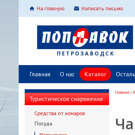
На главную
Написать письмо
ПЕТРОЗАВОДСК
Главная
О нас
Каталог
Остал
Главная
/
Туристическое снаряжение
Средства от комаров
Ча
Посуда
Фляги,кружки