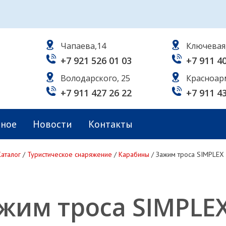
Чапаева,14
Ключевая
+7 921 526 01 03
+7 911 4
Володарского, 25
Красноар
+7 911 427 26 22
+7 911 4
ьное
Новости
Контакты
Каталог
/
Туристическое снаряжение
/
Карабины
/
Зажим троса SIMPLEX 
жим троса SIMPLEX