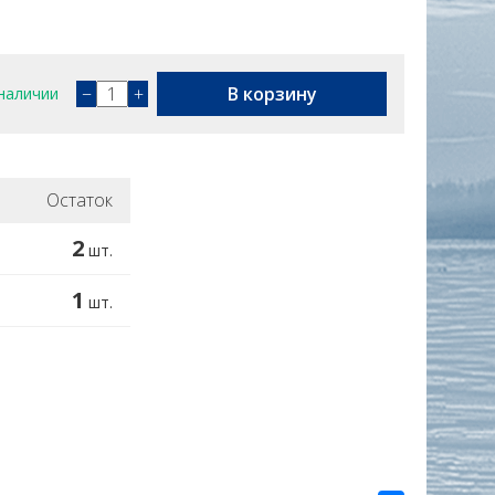
−
+
В корзину
наличии
Остаток
2
шт.
1
шт.