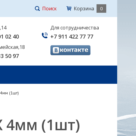
Поиск
Корзина
0
,14
Для сотрудничества
01 02 40
+7 911 422 77 77
мейская,18
33 50 97
4мм (1шт)
 4мм (1шт)