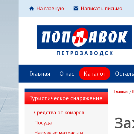
На главную
Написать письмо
ПЕТРОЗАВОДСК
Главная
О нас
Каталог
Остал
Главная
/
Туристическое снаряжение
Средства от комаров
За
Посуда
Надувные матрасы и