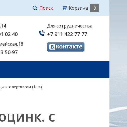
Поиск
Корзина
0
,14
Для сотрудничества
01 02 40
+7 911 422 77 77
мейская,18
33 50 97
инк. с вертлюгом (1шт.)
оцинк. с