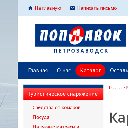
На главную
Написать письмо
ПЕТРОЗАВОДСК
Главная
О нас
Каталог
Остал
Главная
/
Туристическое снаряжение
Средства от комаров
Ка
Посуда
Надувные матрасы и