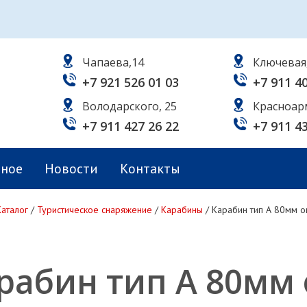
Чапаева,14
Ключевая
+7 921 526 01 03
+7 911 4
Володарского, 25
Красноар
+7 911 427 26 22
+7 911 4
ьное
Новости
Контакты
Каталог
/
Туристическое снаряжение
/
Карабины
/
Карабин тип А 80мм оц
рабин тип А 80мм 