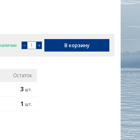
−
+
В корзину
наличии
Остаток
3
шт.
1
шт.