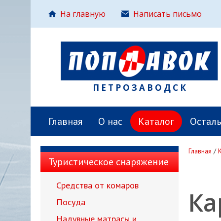
На главную
Написать письмо
ПЕТРОЗАВОДСК
Главная
О нас
Каталог
Остал
Главная
/
Туристическое снаряжение
Средства от комаров
Ка
Посуда
Надувные матрасы и