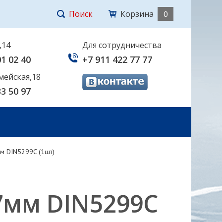
Поиск
Корзина
0
,14
Для сотрудничества
01 02 40
+7 911 422 77 77
мейская,18
33 50 97
м DIN5299C (1шт)
7мм DIN5299C