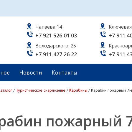
Чапаева,14
Ключевая
+7 921 526 01 03
+7 911 4
Володарского, 25
Красноар
+7 911 427 26 22
+7 911 4
ьное
Новости
Контакты
Каталог
/
Туристическое снаряжение
/
Карабины
/
Карабин пожарный 7м
рабин пожарный 