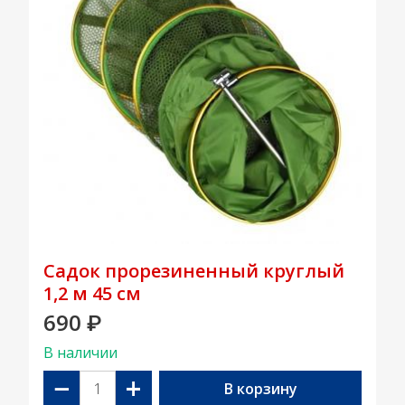
Садок прорезиненный круглый
1,2 м 45 см
690
₽
В наличии
−
+
В корзину