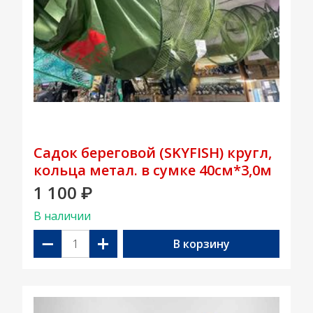
Садок береговой (SKYFISH) кругл,
кольца метал. в сумке 40см*3,0м
1 100
₽
В наличии
−
+
В корзину