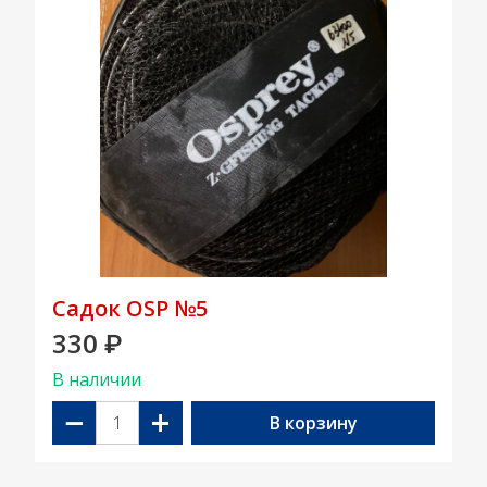
Садок OSP №5
330
₽
В наличии
−
+
В корзину