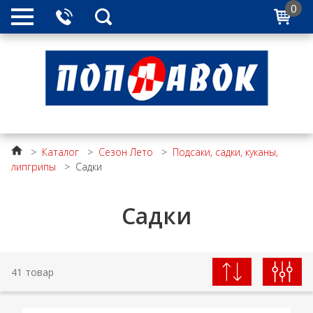
0
>
Каталог
>
Сезон Лето
>
Подсаки, садки, куканы,
липгрипы
>
Садки
Садки
41 товар