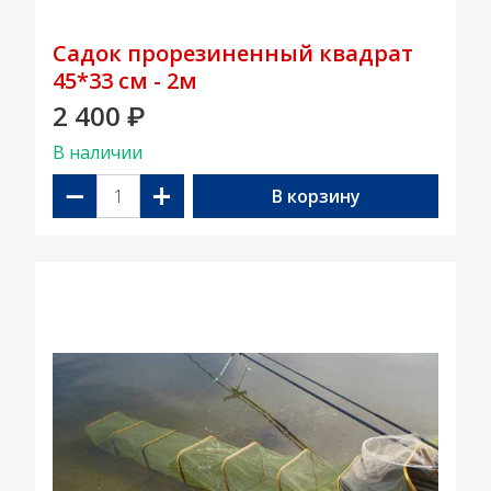
Садок прорезиненный квадрат
45*33 см - 2м
2 400
₽
В наличии
−
+
В корзину