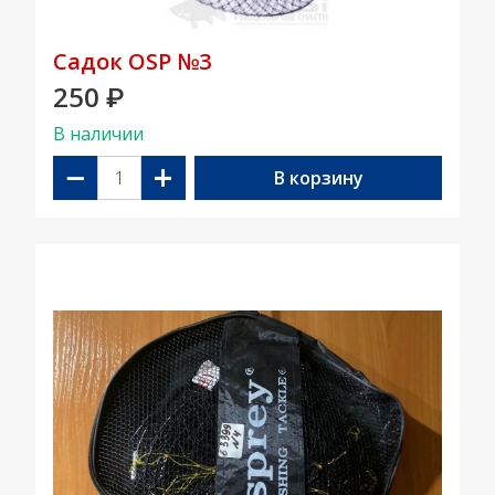
Садок OSP №3
250
₽
В наличии
−
+
В корзину