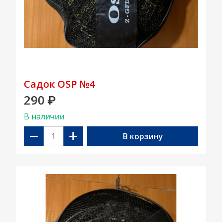
Садок OSP №4
290
₽
В наличии
−
+
В корзину