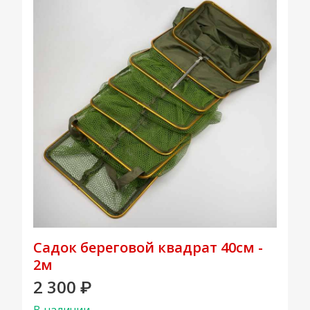
Садок береговой квадрат 40см -
2м
2 300
₽