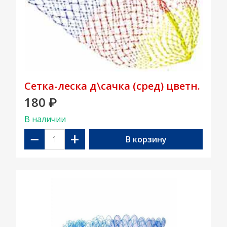
Сетка-леска д\сачка (сред) цветн.
180
₽
В наличии
−
+
В корзину