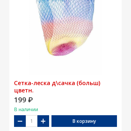
Сетка-леска д\сачка (больш)
цветн.
199
₽
В наличии
−
+
В корзину