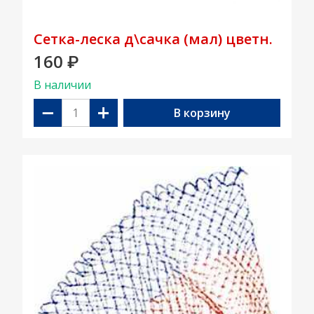
Сетка-леска д\сачка (мал) цветн.
160
₽
В наличии
−
+
В корзину