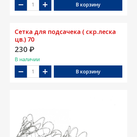
−
+
В корзину
Сетка для подсачека ( скр.леска
цв.) 70
230
₽
В наличии
−
+
В корзину