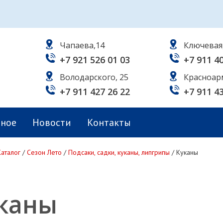
Чапаева,14
Ключевая
+7 921 526 01 03
+7 911 4
Володарского, 25
Красноар
+7 911 427 26 22
+7 911 4
ьное
Новости
Контакты
Каталог
/
Сезон Лето
/
Подсаки, садки, куканы, липгрипы
/
Куканы
каны