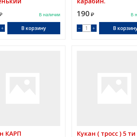
енький
карабин.
190
₽
В наличии
₽
В 
+
В корзину
−
+
В корзин
н КАРП
Кукан ( тросс ) 5 ти