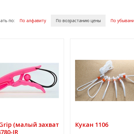
ать по:
По алфавиту
По возрастанию цены
По убыван
 Grip (малый захват
Кукан 1106
3780-JR