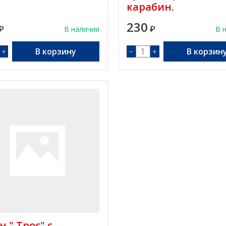
карабин.
230
₽
В наличии
₽
В 
+
В корзину
−
+
В корзин
н " Трос" с