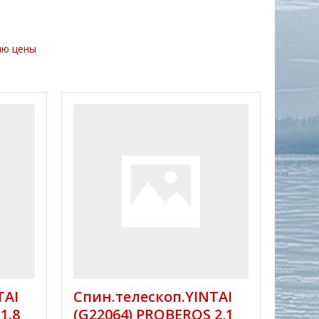
ию цены
TAI
Спин.телескоп.YINTAI
1.8
(G22064) PROBEROS 2,1