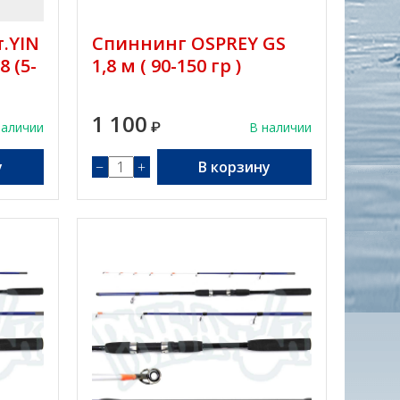
т.YIN
Спиннинг OSPREY GS
8 (5-
1,8 м ( 90-150 гр )
1 100
наличии
₽
В наличии
у
−
+
В корзину