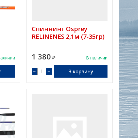
Спиннинг Osprey
RELINENES 2,1м (7-35гр)
1 380
наличии
₽
В наличии
у
−
+
В корзину