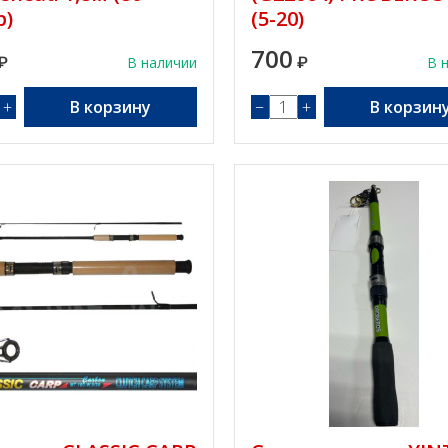
р)
(5-20)
700
₽
В наличии
₽
В 
+
В корзину
−
+
В корзин