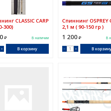
нинг CLASSIC CARP
Спиннинг OSPREY 
0-300)
2,1 м ( 90-150 гр )
50
1 200
₽
В наличии
₽
В 
+
В корзину
−
+
В корзин