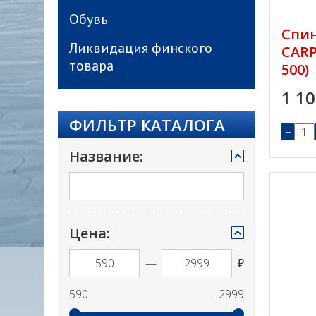
Обувь
Спи
Ликвидация финского
CARP
товара
500)
1 1
ФИЛЬТР КАТАЛОГА
−
Название:
Цена:
—
₽
590
2999