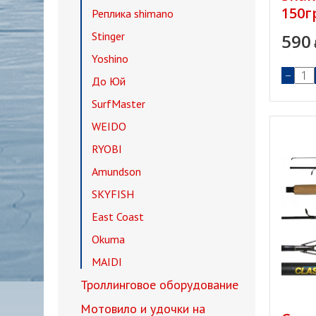
150г
Реплика shimano
Stinger
590
Yoshino
−
До Юй
SurfMaster
WEIDO
RYOBI
Amundson
SKYFISH
East Coast
Okuma
MAIDI
Троллинговое оборудование
Мотовило и удочки на