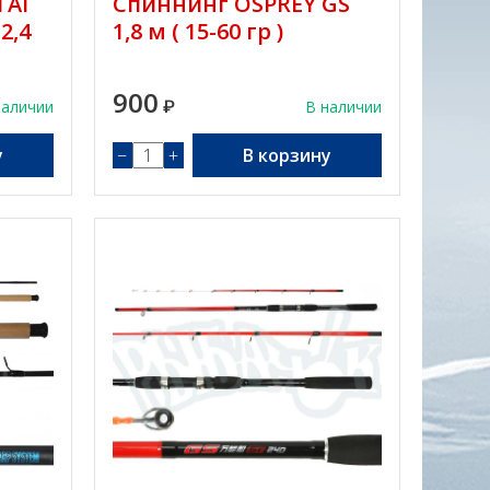
TAI
Спиннинг OSPREY GS
2,4
1,8 м ( 15-60 гр )
900
наличии
₽
В наличии
у
−
+
В корзину