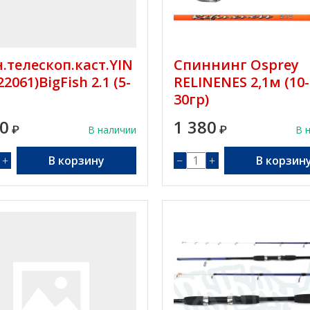
.телескоп.каст.YIN
Спиннинг Osprey
22061)BigFish 2.1 (5-
RELINENES 2,1м (10-
30гр)
00
1 380
₽
В наличии
₽
В 
+
В корзину
−
+
В корзин