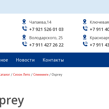
Чапаева,14
Ключевая
+7 921 526 01 03
+7 911 4
Володарского, 25
Красноар
+7 911 427 26 22
+7 911 4
ьное
Новости
Контакты
Каталог
/
Сезон Лето
/
Спиннинги
/
Osprey
prey