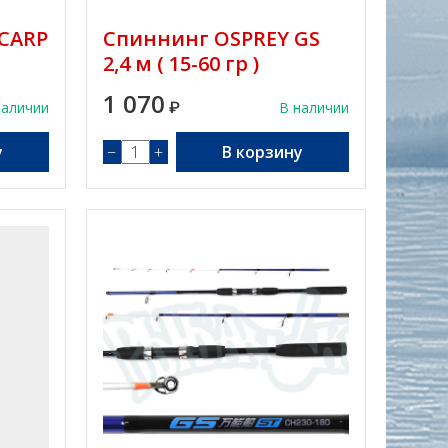
 CARP
Спиннинг OSPREY GS
2,4 м ( 15-60 гр )
1 070
наличии
₽
В наличии
у
−
+
В корзину