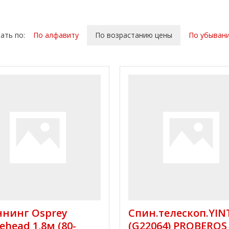
ать по:
По алфавиту
По возрастанию цены
По убыван
нинг Osprey
Спин.телескоп.YIN
ehead 1,8м (80-
(G22064) PROBEROS 