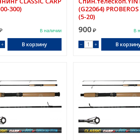
нинг CLASSIC CARP
Спин.телескоп.YIN
100-300)
(G22064) PROBEROS 
(5-20)
900
₽
В наличии
₽
В 
+
В корзину
−
+
В корзин