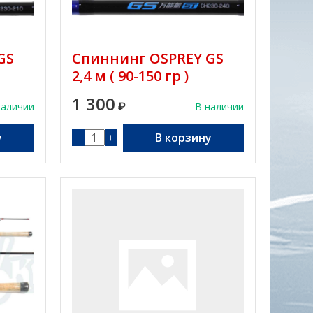
GS
Спиннинг OSPREY GS
2,4 м ( 90-150 гр )
1 300
наличии
₽
В наличии
у
−
+
В корзину