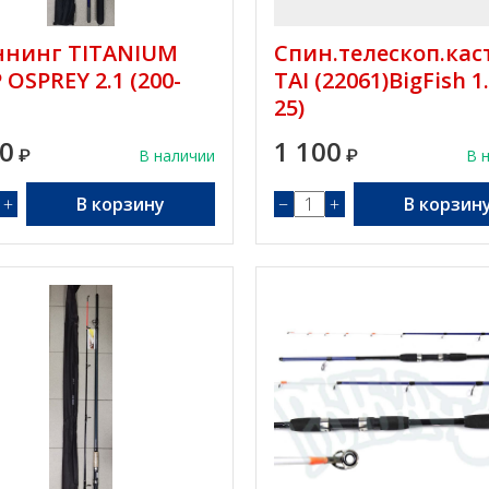
ннинг TITANIUM
Спин.телескоп.кас
 OSPREY 2.1 (200-
TAI (22061)BigFish 1.
25)
00
1 100
₽
В наличии
₽
В 
+
В корзину
−
+
В корзин