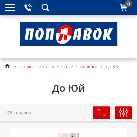
0
>
Каталог
>
Сезон Лето
>
Спиннинги
>
До Юй
До Юй
129 товаров