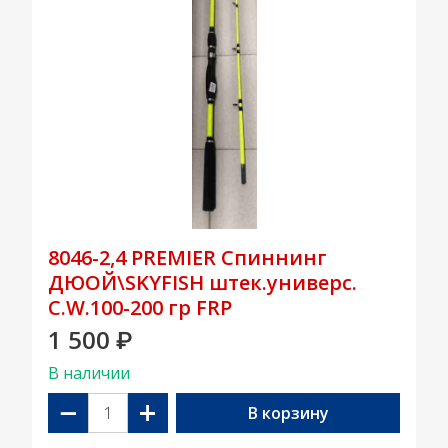
8046-2,4 PREMIER Спиннинг
ДЮОЙ\SKYFISH штек.универс.
C.W.100-200 гр FRP
1 500
₽
В наличии
−
+
В корзину