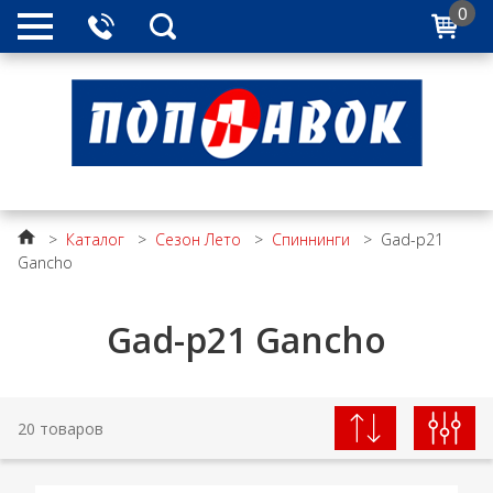
0
>
Каталог
>
Сезон Лето
>
Спиннинги
>
Gad-p21
Gancho
Gad-p21 Gancho
20 товаров