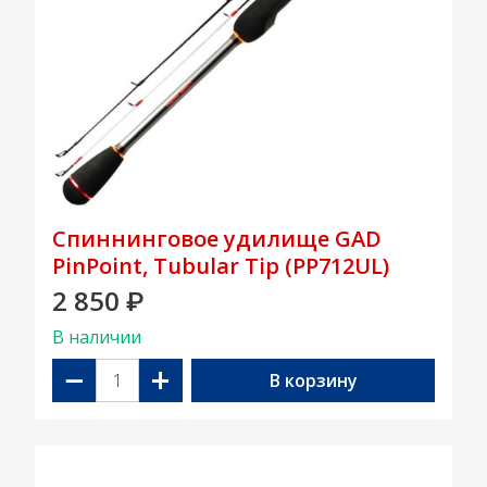
Спиннинговое удилище GAD
PinPoint, Tubular Tip (PP712UL)
2 850
₽
В наличии
−
+
В корзину