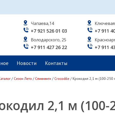
Чапаева,14
Ключевая
+7 921 526 01 03
+7 911 4
Володарского, 25
Красноар
+7 911 427 26 22
+7 911 4
ьное
Новости
Контакты
Каталог
/
Сезон Лето
/
Спиннинги
/
Crocodile
/
Крокодил 2,1 м (100-250 г
окодил 2,1 м (100-2