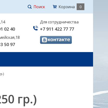
Поиск
Корзина
0
,14
Для сотрудничества
01 02 40
+7 911 422 77 77
мейская,18
33 50 97
р.)
50 гр.)