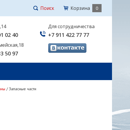
Поиск
Корзина
0
,14
Для сотрудничества
01 02 40
+7 911 422 77 77
мейская,18
33 50 97
аны
/
Запасные части