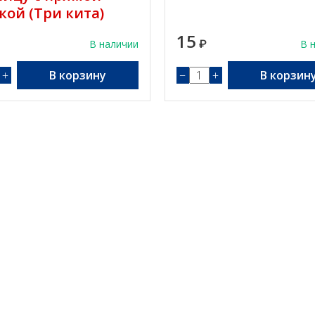
кой (Три кита)
15
В наличии
₽
В 
+
В корзину
−
+
В корзин