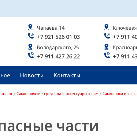
Чапаева,14
Ключевая
+7 921 526 01 03
+7 911 4
Володарского, 25
Красноар
+7 911 427 26 22
+7 911 4
ьное
Новости
Контакты
Каталог
/
Самоловящие средства и аксессуары к ним
/
Самоловки и капк
пасные части