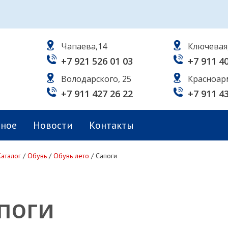
Чапаева,14
Ключевая
+7 921 526 01 03
+7 911 4
Володарского, 25
Красноар
+7 911 427 26 22
+7 911 4
ьное
Новости
Контакты
Каталог
/
Обувь
/
Обувь лето
/
Сапоги
поги