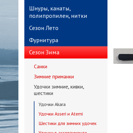
Шнуры, канаты,
полипропилен, нитки
Сезон Лето
Фурнитура
Сезон Зима
Санки
Зимние приманки
Удочки зимние, кивки,
шестики
Удочки Akara
Удочки Asseri и Atemi
Шестики для зимних удочек
Удочки в ассортименте