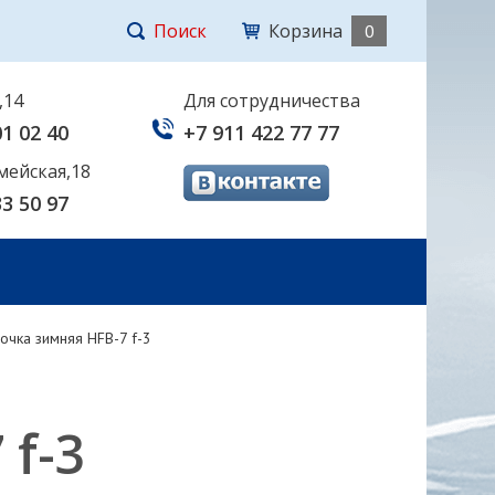
Поиск
Корзина
0
,14
Для сотрудничества
01 02 40
+7 911 422 77 77
мейская,18
33 50 97
очка зимняя HFB-7 f-3
f-3