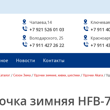
Чапаева,14
Ключевая
+7 921 526 01 03
+7 911 4
Володарского, 25
Красноар
+7 911 427 26 22
+7 911 4
ьное
Новости
Контакты
Каталог
/
Сезон Зима
/
Удочки зимние, кивки, шестики
/
Удочки Akara
/
Уд
очка зимняя HFB-7 