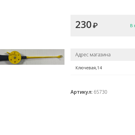
230
₽
В 
Адрес магазина
Ключевая,14
Артикул:
65730