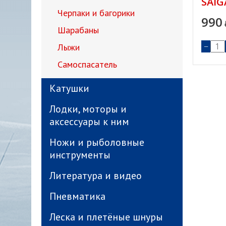
SAIG
Черпаки и багорики
990
Шарабаны
−
Лыжи
Самоспасатель
Катушки
Лодки, моторы и
аксессуары к ним
Ножи и рыболовные
инструменты
Литература и видео
Пневматика
Леска и плетёные шнуры