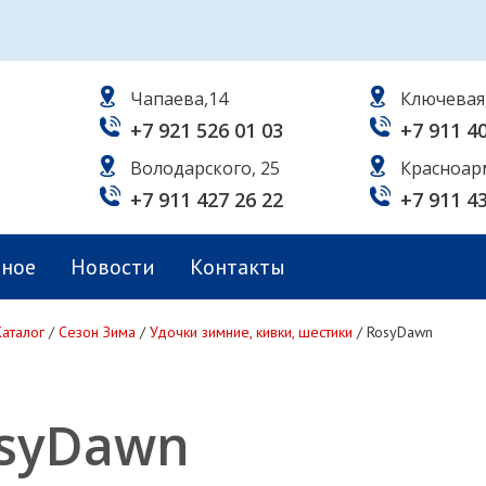
Чапаева,14
Ключевая
+7 921 526 01 03
+7 911 4
Володарского, 25
Красноар
+7 911 427 26 22
+7 911 4
ьное
Новости
Контакты
Каталог
/
Сезон Зима
/
Удочки зимние, кивки, шестики
/
RosyDawn
syDawn