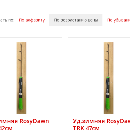
ать по:
По алфавиту
По возрастанию цены
По убыван
имняя RosyDawn
Уд.зимняя RosyDa
42см
TRK 47см