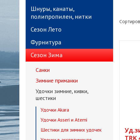
Шнуры, канаты,
полипропилен, нитки
Сортиров
Сезон Лето
Фурнитура
Сезон Зима
Санки
Зимние приманки
Удочки зимние, кивки,
шестики
Удочки Akara
Удочки Asseri и Atemi
Уд.з
Шестики для зимних удочек
TRK 
Удочки в ассортименте