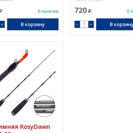
720
₽
В наличии
₽
В 
+
В корзину
−
+
В корзин
имняя RosyDawn