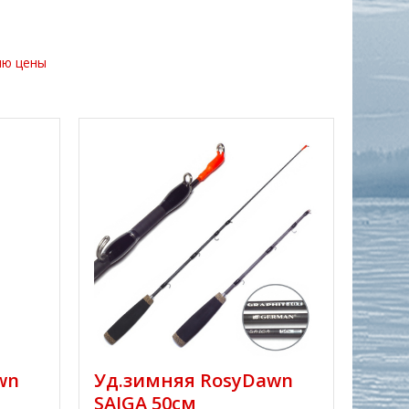
ию цены
wn
Уд.зимняя RosyDawn
SAIGA 50см