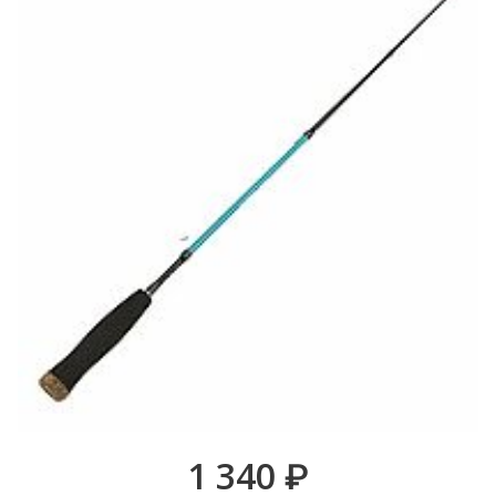
1 340
₽