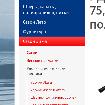
75
Шнуры, канаты,
полипропилен, нитки
по
Сезон Лето
Фурнитура
Сезон Зима
Санки
Зимние приманки
Удочки зимние, кивки,
шестики
Удочки Akara
Удочки Asseri и Atemi
Шестики для зимних удочек
Удочки в ассортименте