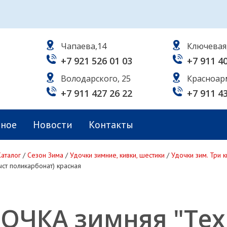
Чапаева,14
Ключевая
+7 921 526 01 03
+7 911 4
Володарского, 25
Красноар
+7 911 427 26 22
+7 911 4
ьное
Новости
Контакты
Каталог
/
Сезон Зима
/
Удочки зимние, кивки, шестики
/
Удочки зим. Три к
ыст поликарбонат) красная
ОЧКА зимняя "Тех