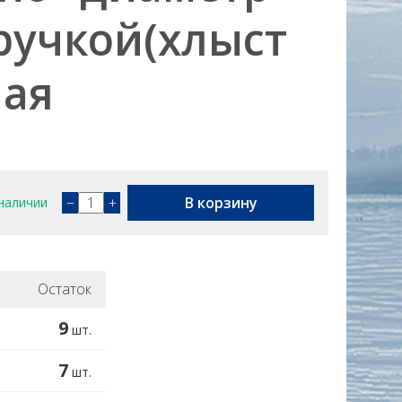
 ручкой(хлыст
ная
−
+
В корзину
наличии
Остаток
9
шт.
7
шт.