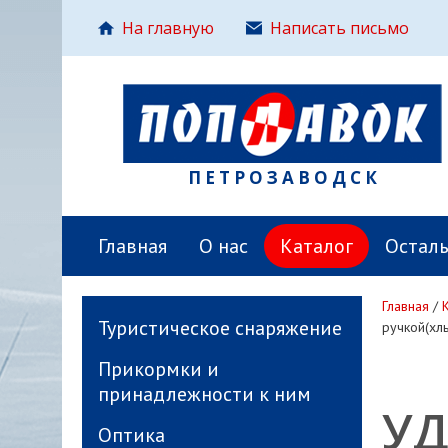
На главную
Написать письмо
ПЕТРОЗАВОДСК
Главная
О нас
Каталог
Остал
Главная
/
Туристическое снаряжение
ручкой(хл
Прикормки и
принадлежности к ним
УД
Оптика