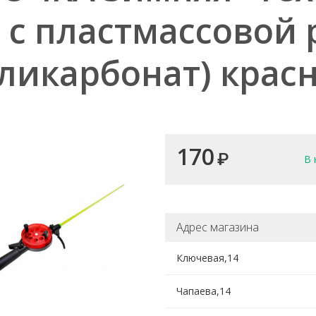
, с пластмассовой
ликарбонат) крас
170
₽
В 
Адрес магазина
Ключевая,14
Чапаева,14