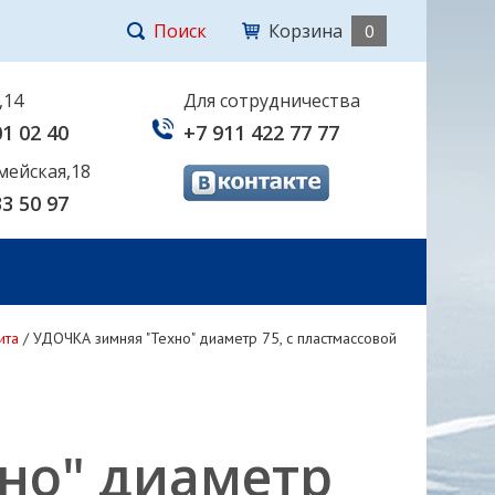
Поиск
Корзина
0
,14
Для сотрудничества
01 02 40
+7 911 422 77 77
мейская,18
33 50 97
ита
/
УДОЧКА зимняя "Техно" диаметр 75, с пластмассовой
но" диаметр