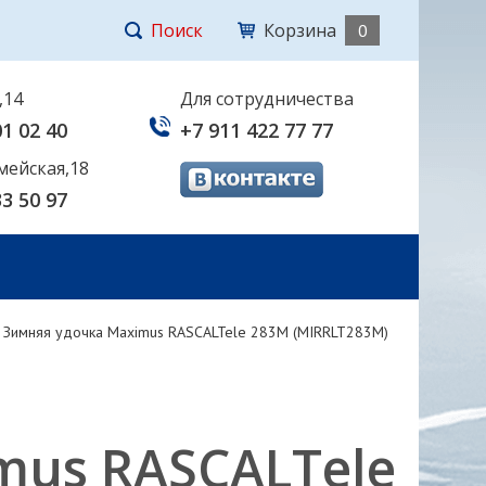
Поиск
Корзина
0
,14
Для сотрудничества
01 02 40
+7 911 422 77 77
мейская,18
33 50 97
/
Зимняя удочка Maximus RASCALTele 283M (MIRRLT283M)
mus RASCALTele