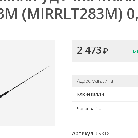
3M (MIRRLT283M) 0
2 473
₽
В 
Адрес магазина
Ключевая,14
Чапаева,14
Артикул:
69818