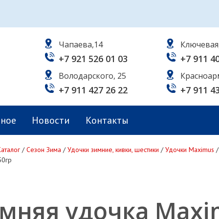
Чапаева,14
Ключевая
+7 921 526 01 03
+7 911 4
Володарского, 25
Красноар
+7 911 427 26 22
+7 911 4
ьное
Новости
Контакты
Каталог
/
Сезон Зима
/
Удочки зимние, кивки, шестики
/
Удочки Maximus
50гр
мняя удочка Maxi