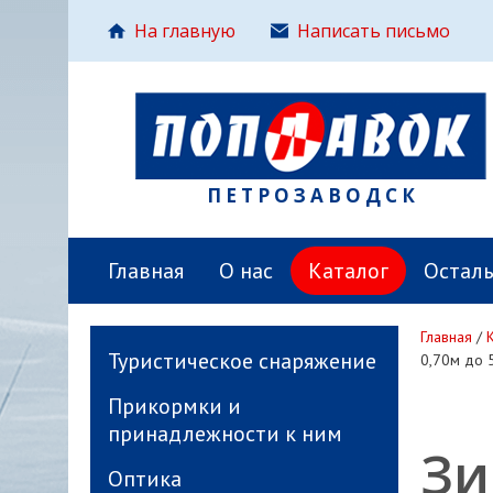
На главную
Написать письмо
ПЕТРОЗАВОДСК
Главная
О нас
Каталог
Остал
Главная
/
Туристическое снаряжение
0,70м до 
Прикормки и
принадлежности к ним
Зи
Оптика