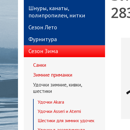
28
Шнуры, канаты,
полипропилен, нитки
Сезон Лето
Фурнитура
Сезон Зима
Санки
Зимние приманки
Удочки зимние, кивки,
шестики
Удочки Akara
Удочки Asseri и Atemi
Шестики для зимних удочек
Удочки в ассортименте