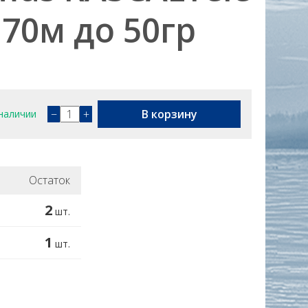
,70м до 50гр
−
+
В корзину
наличии
Остаток
2
шт.
1
шт.