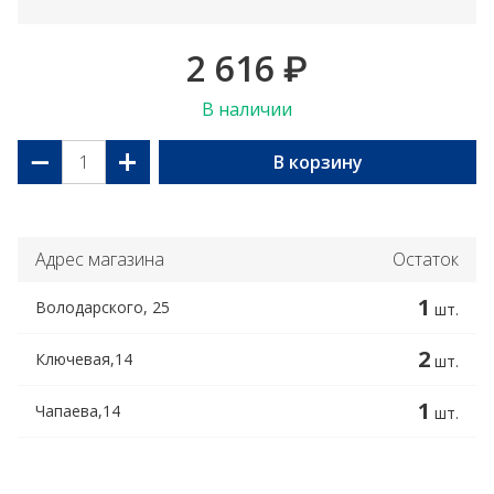
2 616
₽
В наличии
−
+
В корзину
Адрес магазина
Остаток
1
Володарского, 25
шт.
2
Ключевая,14
шт.
1
Чапаева,14
шт.