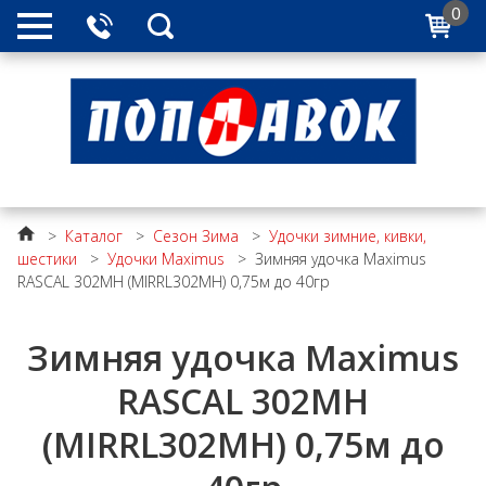
0
>
Каталог
>
Сезон Зима
>
Удочки зимние, кивки,
шестики
>
Удочки Maximus
>
Зимняя удочка Maximus
RASCAL 302MH (MIRRL302MH) 0,75м до 40гр
Зимняя удочка Maximus
RASCAL 302MH
(MIRRL302MH) 0,75м до