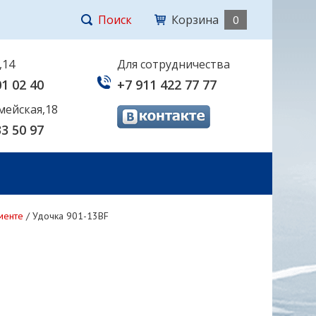
Поиск
Корзина
0
,14
Для сотрудничества
01 02 40
+7 911 422 77 77
мейская,18
33 50 97
менте
/
Удочка 901-13BF