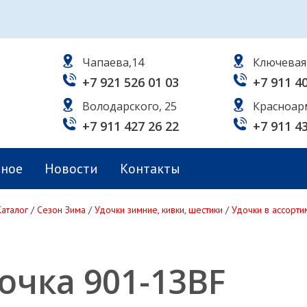
Чапаева,14
Ключевая
+7 921 526 01 03
+7 911 4
Володарского, 25
Красноар
+7 911 427 26 22
+7 911 4
ьное
Новости
Контакты
Каталог
/
Сезон Зима
/
Удочки зимние, кивки, шестики
/
Удочки в ассорти
очка 901-13BF