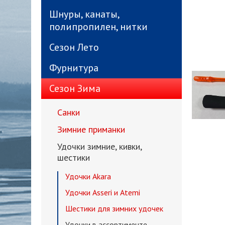
Шнуры, канаты,
полипропилен, нитки
Сезон Лето
Фурнитура
Сезон Зима
Санки
Зимние приманки
Удочки зимние, кивки,
шестики
Удочки Akara
Удочки Asseri и Atemi
Шестики для зимних удочек
Удочки в ассортименте