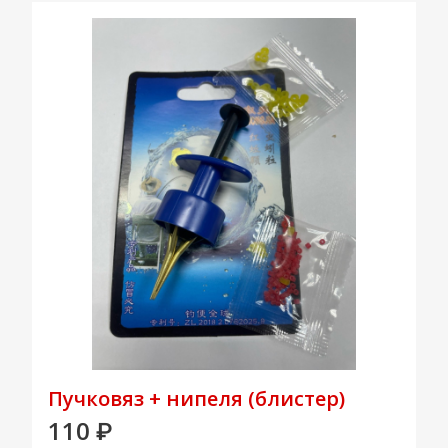
Пучковяз + нипеля (блистер)
110
₽