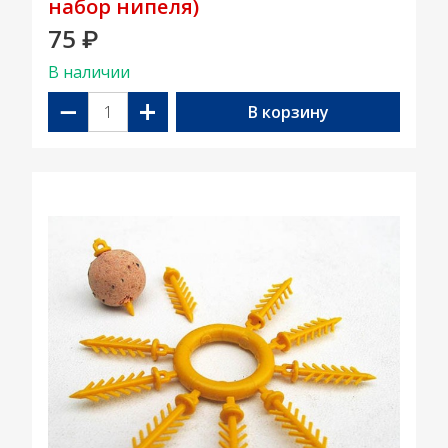
набор нипеля)
75
₽
В наличии
−
+
В корзину