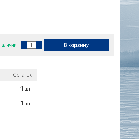
−
+
В корзину
наличии
Остаток
1
шт.
1
шт.