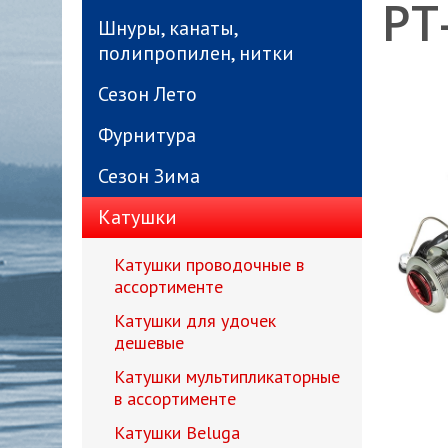
РТ
Шнуры, канаты,
полипропилен, нитки
Сезон Лето
Фурнитура
Сезон Зима
Катушки
Катушки проводочные в
ассортименте
Катушки для удочек
дешевые
Катушки мультипликаторные
в ассортименте
Катушки Beluga