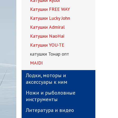
Катушки Ryobi
Катушки FREE WAY
Катушки Lucky John
Катушки Admiral
Катушки NaoHai
Катушки YOU-TE
катушки Тонар опт
MAIDI
Лодки, моторы и
аксессуары к ним
Ножи и рыболовные
инструменты
Литература и видео