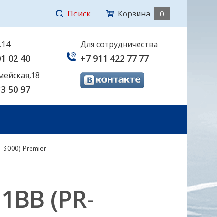
Поиск
Корзина
0
,14
Для сотрудничества
01 02 40
+7 911 422 77 77
мейская,18
33 50 97
Т-3000) Premier
1BB (РR-