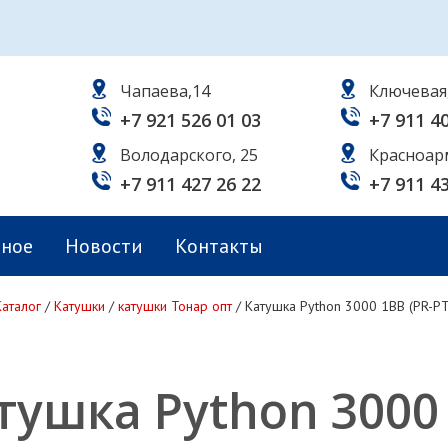
Чапаева,14
Ключевая
+7 921 526 01 03
+7 911 4
Володарского, 25
Красноар
+7 911 427 26 22
+7 911 4
ьное
Новости
Контакты
Каталог
/
Катушки
/
катушки Тонар опт
/
Катушка Python 3000 1BB (РR-Р
тушка Python 3000 