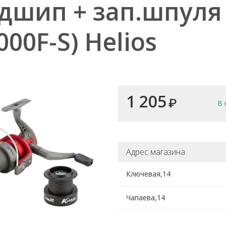
дшип + зап.шпуля 
000F-S) Helios
1 205
₽
В 
Адрес магазина
Ключевая,14
Чапаева,14