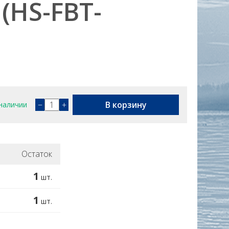
(HS-FBT-
−
+
В корзину
наличии
Остаток
1
шт.
1
шт.