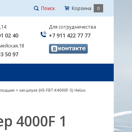
Поиск
Корзина
0
,14
Для сотрудничества
01 02 40
+7 911 422 77 77
мейская,18
33 50 97
подшип + зап.шпуля (HS-FBT-K4000F-S) Helios
р 4000F 1