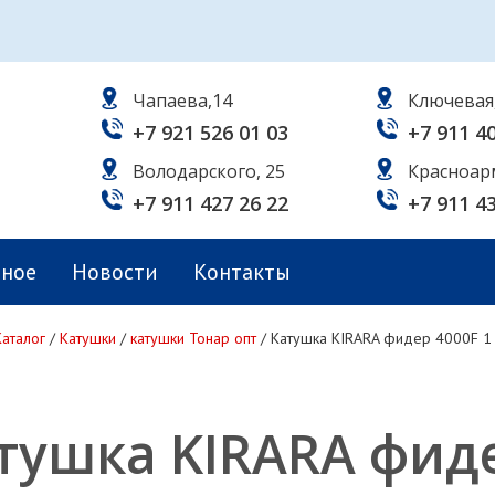
Чапаева,14
Ключевая
+7 921 526 01 03
+7 911 4
Володарского, 25
Красноар
+7 911 427 26 22
+7 911 4
ьное
Новости
Контакты
Каталог
/
Катушки
/
катушки Тонар опт
/
Катушка KIRARA фидер 4000F 1 
тушка KIRARA фиде