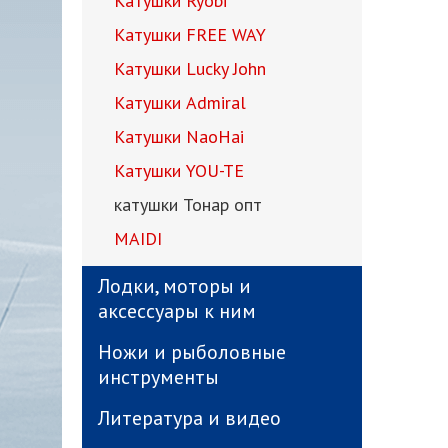
Катушки Ryobi
Катушки FREE WAY
Катушки Lucky John
Катушки Admiral
Катушки NaoHai
Катушки YOU-TE
катушки Тонар опт
MAIDI
Лодки, моторы и
аксессуары к ним
Ножи и рыболовные
инструменты
Литература и видео