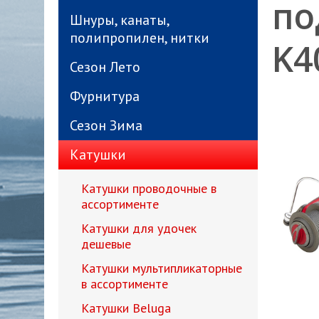
по
Шнуры, канаты,
полипропилен, нитки
K4
Сезон Лето
Фурнитура
Сезон Зима
Катушки
Катушки проводочные в
ассортименте
Катушки для удочек
дешевые
Катушки мультипликаторные
в ассортименте
Катушки Beluga