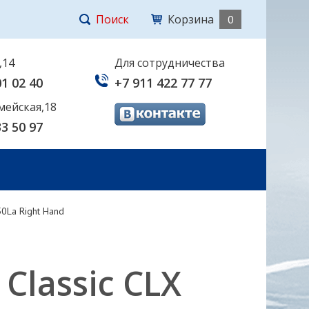
Поиск
Корзина
0
,14
Для сотрудничества
01 02 40
+7 911 422 77 77
мейская,18
33 50 97
0La Right Hand
lassic CLX