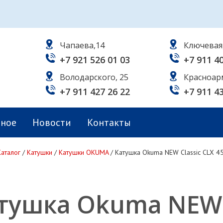
Чапаева,14
Ключевая
+7 921 526 01 03
+7 911 4
Володарского, 25
Красноар
+7 911 427 26 22
+7 911 4
ьное
Новости
Контакты
Каталог
/
Катушки
/
Катушки OKUMA
/
Катушка Okuma NEW Classic CLX 45
тушка Okuma NEW C