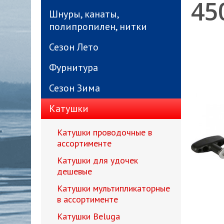
45
Шнуры, канаты,
полипропилен, нитки
Сезон Лето
Фурнитура
Сезон Зима
Катушки
Катушки проводочные в
ассортименте
Катушки для удочек
дешевые
Катушки мультипликаторные
в ассортименте
Катушки Beluga