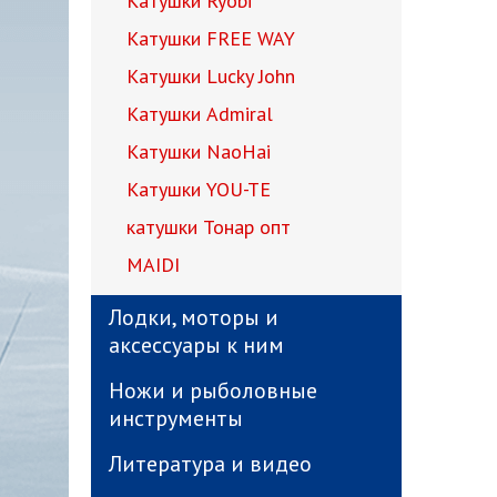
Катушки Ryobi
Катушки FREE WAY
Катушки Lucky John
Катушки Admiral
Катушки NaoHai
Катушки YOU-TE
катушки Тонар опт
MAIDI
Лодки, моторы и
аксессуары к ним
Ножи и рыболовные
инструменты
Литература и видео