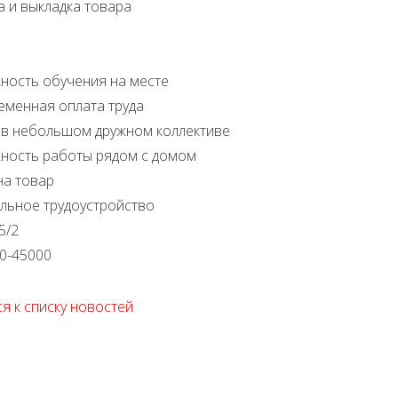
а и выкладка товара
жность обучения на месте
еменная оплата труда
а в небольшом дружном коллективе
жность работы рядом с домом
 на товар
альное трудоустройство
5/2
00-45000
я к списку новостей