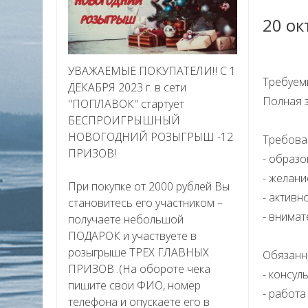
20 ок
УВАЖАЕМЫЕ ПОКУПАТЕЛИ‼ С 1
Требуем
ДЕКАБРЯ 2023 г. в сети
Полная з
"ПОПЛАВОК" стартует
БЕСПРОИГРЫШНЫЙ
НОВОГОДНИЙ РОЗЫГРЫШ -12
Требова
ПРИЗОВ!
- образо
- желани
При покупке от 2000 рублей Вы
- активн
становитесь его участником –
- внимат
получаете небольшой
ПОДАРОК и участвуете в
розыгрыше ТРЕХ ГЛАВНЫХ
Обязанн
ПРИЗОВ .(На обороте чека
- консул
пишите свои ФИО, номер
- работа
телефона и опускаете его в