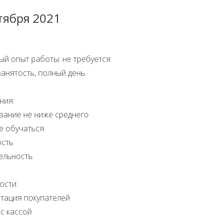
тября 2021
ый опыт работы: не требуется
анятость, полный день
ния:
вание не ниже среднего
е обучаться
ость
ельность
ости:
ьтация покупателей
 с кассой