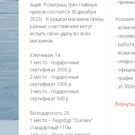
- приемк
ящик. Розыгрыш трёх главных
призов состоится 30 декабря
2023) . В каждом магазине призы
Условия:
разные, счастливчики могут
- возмо
испыть свою удачу во всех
- своевр
магазинах.
- работ
- возмо
Ключевая, 14
- скидка
1 место - подарочные
сертификат 2000 р.
- офици
2 место - подарочные
- график 
сертификат 1000 р
- зп 300
3 место - подарочные
сертификат 500 р.
Вернутьс
Володарского, 25
1 место – Ледобур "Dunaev"
стандартный 110м
2 место – Ящик для зимней