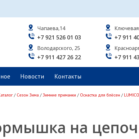
Чапаева,14
Ключевая
+7 921 526 01 03
+7 911 4
Володарского, 25
Красноар
+7 911 427 26 22
+7 911 4
ьное
Новости
Контакты
Каталог
/
Сезон Зима
/
Зимние приманки
/
Оснастка для блёсен
/
LUMIC
рмышка на цепоч