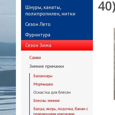
40
Шнуры, канаты,
полипропилен, нитки
Сезон Лето
Фурнитура
Сезон Зима
Санки
Зимние приманки
Балансиры
Мормышки
Оснастка для блёсен
Блесны зимние
Балда, якорь, лодочка, банан с
плавающими крючками