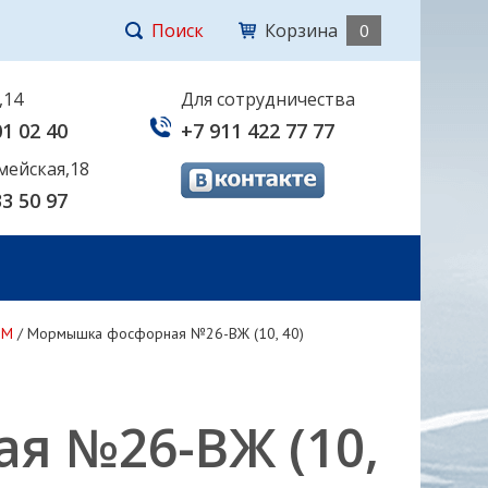
Поиск
Корзина
0
,14
Для сотрудничества
01 02 40
+7 911 422 77 77
мейская,18
33 50 97
OM
/
Мормышка фосфорная №26-ВЖ (10, 40)
я №26-ВЖ (10,