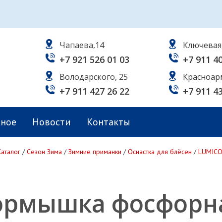
Чапаева,14
Ключевая
+7 921 526 01 03
+7 911 4
Володарского, 25
Красноар
+7 911 427 26 22
+7 911 4
ьное
Новости
Контакты
Каталог
/
Сезон Зима
/
Зимние приманки
/
Оснастка для блёсен
/
LUMIC
рмышка фосфорна